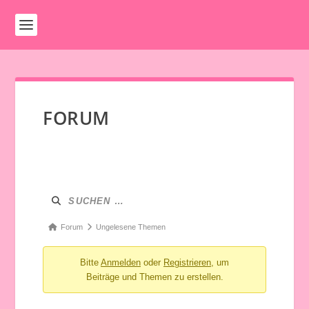
FORUM
Menü
Forum-
Navigation
Forum-
Forum
Ungelesene Themen
Breadcrumbs
Bitte
Anmelden
oder
Registrieren
, um
-
Beiträge und Themen zu erstellen.
Du
bist