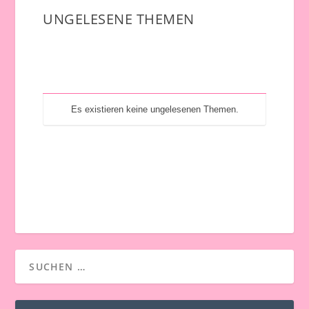
hier:
UNGELESENE THEMEN
Alle als Gelesen markieren
Es existieren keine ungelesenen Themen.
Alle als Gelesen markieren