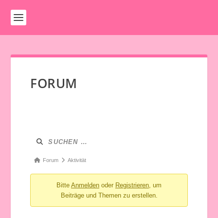
FORUM
Menü
Forum-
Navigation
Forum-
Forum
Aktivität
Breadcrumbs
Bitte
Anmelden
oder
Registrieren
, um
-
Beiträge und Themen zu erstellen.
Du
bist