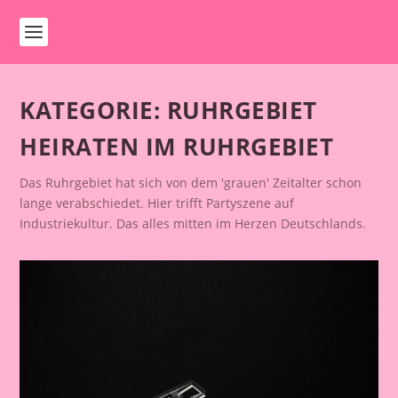
KATEGORIE:
RUHRGEBIET
HEIRATEN IM RUHRGEBIET
Das Ruhrgebiet hat sich von dem 'grauen' Zeitalter schon
lange verabschiedet. Hier trifft Partyszene auf
Industriekultur. Das alles mitten im Herzen Deutschlands.