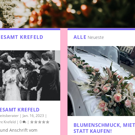
ESAMT KREFELD
ALLE
Neueste
ESAMT KREFELD
eitsberater
|
Jan. 16, 2023
|
t Krefeld
|
0
|
BLUMENSCHMUCK, MIE
und Anschrift vom
STATT KAUFEN!