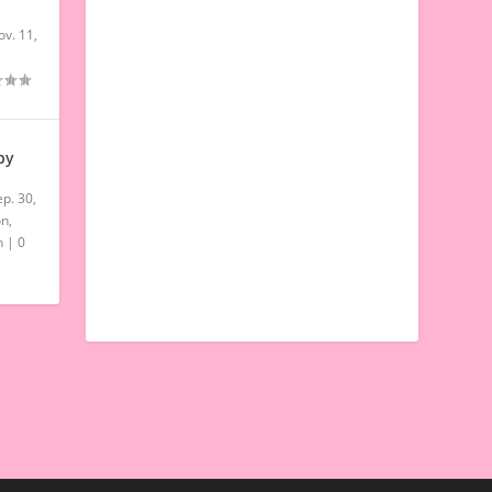
ov. 11,
by
p. 30,
on
,
n
|
0