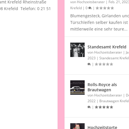
mt Krefeld Rheinstraße
von
Hochzeitsberater
|
Feb. 21, 202
Krefeld
|
0
|
8 Krefeld Telefon: 0 21 51
Blumengesteck, Girlanden un
Türschleifen selber kaufen ist
mittlerweile eine sehr teure...
Standesamt Krefeld
von
Hochzeitsberater
|
Ja
2023
|
Standesamt Krefe
|
Rolls-Royce als
Brautwagen
von
Hochzeitsberater
|
D
2022
|
Brautwagen Krefe
|
Hochzeitstorte