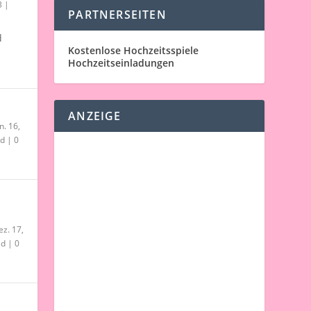
3
|
PARTNERSEITEN
d
Kostenlose Hochzeitsspiele
Hochzeitseinladungen
ANZEIGE
n. 16,
ld
|
0
ez. 17,
ld
|
0