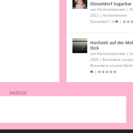
Düsseldorf Sugarbar
von
Hochzeitsberater
|
N
2022
|
Hochzeitstorte
Düsseldorf
|
0
|
Hochzeit auf der Mo
Dick
von
Hochzeitsberater
|
Se
2020
|
Besondere Locati
Besondere Location Berli
|
ANZEIGE