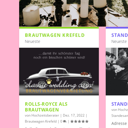
BRAUTWAGEN KREFELD
STAND
Neueste
Neueste
ROLLS-ROYCE ALS
STAND
BRAUTWAGEN
von
Hochz
von
Hochzeitsberater
|
Dez. 17, 2022
|
Standesam
Brautwagen Krefeld
|
0
|
Adresse 