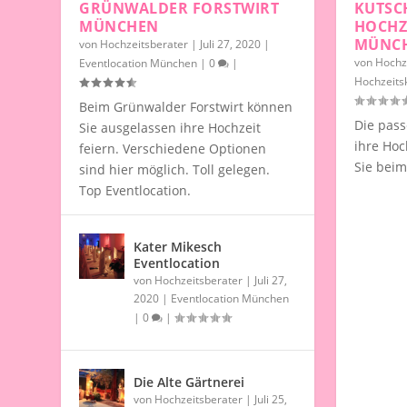
GRÜNWALDER FORSTWIRT
KUTSC
MÜNCHEN
HOCHZ
MÜNC
von
Hochzeitsberater
|
Juli 27, 2020
|
von
Hochz
Eventlocation München
|
0
|
Hochzeits
Beim Grünwalder Forstwirt können
Die pass
Sie ausgelassen ihre Hochzeit
ihre Hoc
feiern. Verschiedene Optionen
Sie bei
sind hier möglich. Toll gelegen.
Top Eventlocation.
Kater Mikesch
Eventlocation
von
Hochzeitsberater
|
Juli 27,
2020
|
Eventlocation München
|
0
|
Die Alte Gärtnerei
von
Hochzeitsberater
|
Juli 25,