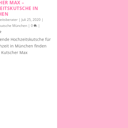
HER MAX –
EITSKUTSCHE IN
HEN
eitsberater
|
Juli 25, 2020
|
kutsche München
|
0
|
ende Hochzeitskutsche für
hzeit in München finden
m Kutscher Max