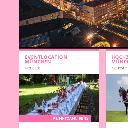
EVENTLOCATION
HOCHZ
MÜNCHEN
MÜNC
Neueste
Neueste
PUNKTZAHL 90 %