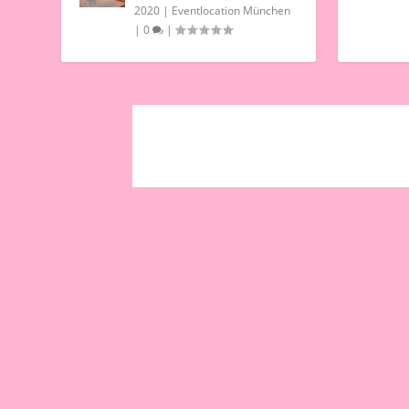
2020
|
Eventlocation München
|
0
|