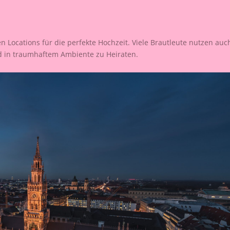
ocations für die perfekte Hochzeit. Viele Brautleute nutzen auc
d in traumhaftem Ambiente zu Heiraten.