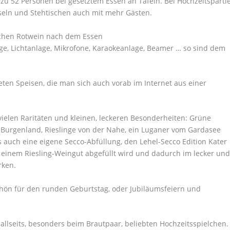
is zu 52 Personen bei gesetztem Essen an Tafeln. Bei Hochzeitsparti
seln und Stehtischen auch mit mehr Gästen.
schen Rotwein nach dem Essen
age, Lichtanlage, Mikrofone, Karaokeanlage, Beamer … so sind dem
eten Speisen, die man sich auch vorab im Internet aus einer
vielen Raritäten und kleinen, leckeren Besonderheiten: Grüne
m Burgenland, Rieslinge von der Nahe, ein Luganer vom Gardasee
s auch eine eigene Secco-Abfüllung, den Lehel-Secco Edition Kater
i einem Riesling-Weingut abgefüllt wird und dadurch im lecker un
rken.
chön für den runden Geburtstag, oder Jubiläumsfeiern und
allseits, besonders beim Brautpaar, beliebten Hochzeitsspielchen.