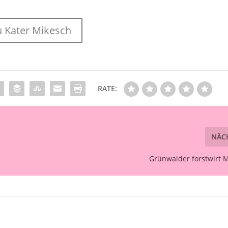
u Kater Mikesch
RATE:
NÄC
Grünwalder forstwirt