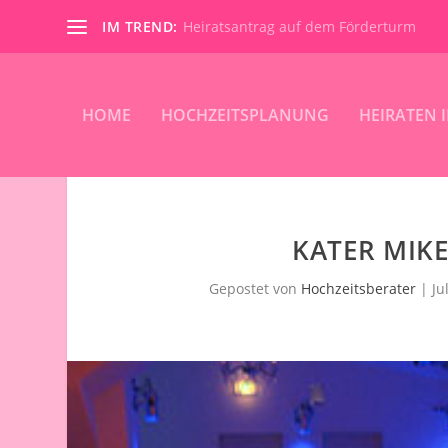
IM TREND:
Heiratsantrag auf dem Förderturm
HOME
HOCHZEITSPLANUNG
HEIRATEN 
KATER MIK
Gepostet von
Hochzeitsberater
|
Ju