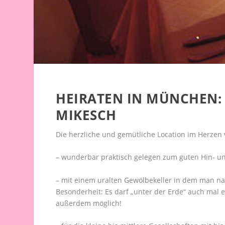
HEIRATEN IN MÜNCHEN:
MIKESCH
Die herzliche und gemütliche Location im Herze
– wunderbar praktisch gelegen zum guten Hin- 
– mit einem uralten Gewölbekeller in dem man n
Besonderheit: Es darf „unter der Erde“ auch mal e
außerdem möglich!