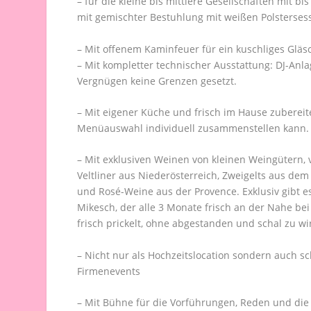
– für die kleine bis mittlere Gesellschaften mit b
mit gemischter Bestuhlung mit weißen Polsterses
– Mit offenem Kaminfeuer für ein kuschliges Glä
– Mit kompletter technischer Ausstattung: DJ-Anl
Vergnügen keine Grenzen gesetzt.
– Mit eigener Küche und frisch im Hause zubereit
Menüauswahl individuell zusammenstellen kann.
– Mit exklusiven Weinen von kleinen Weingütern, 
Veltliner aus Niederösterreich, Zweigelts aus de
und Rosé-Weine aus der Provence. Exklusiv gibt e
Mikesch, der alle 3 Monate frisch an der Nahe be
frisch prickelt, ohne abgestanden und schal zu wi
– Nicht nur als Hochzeitslocation sondern auch s
Firmenevents
– Mit Bühne für die Vorführungen, Reden und die 