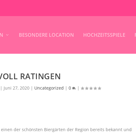
IN
BESONDERE LOCATION
HOCHZEITSSPIELE
VOLL RATINGEN
|
Juni 27, 2020
|
Uncategorized
|
0
|
h einen der schönsten Biergärten der Region bereits bekannt und